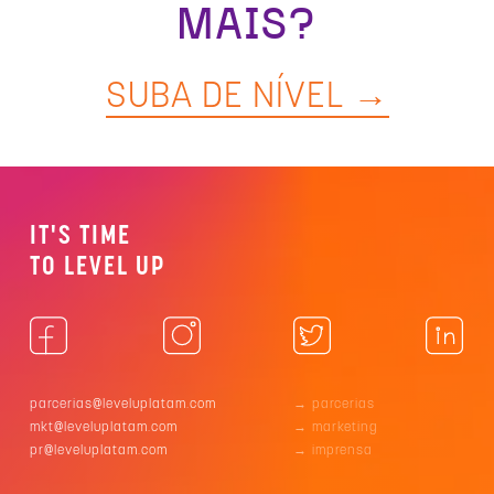
MAIS?
SUBA DE NÍVEL
→
IT'S TIME
TO LEVEL UP
parcerias@leveluplatam.com
→ parcerias
mkt@leveluplatam.com
→ marketing
pr@leveluplatam.com
→ imprensa