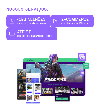
NOSSOS SERVIÇOS:
+150 MILHÕES
E-COMMERCE
de usuários de alcance
com base qualificada
ATÉ 30
opções de pagamento locais