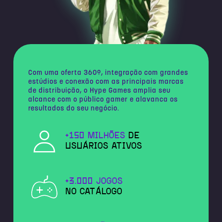
Com uma oferta 360º, integração com grandes
estúdios e conexão com as principais marcas
de distribuição, o Hype Games amplia seu
alcance com o público gamer e alavanca os
resultados do seu negócio.
+150 MILHÕES
DE
USUÁRIOS ATIVOS
+3.000 JOGOS
NO CATÁLOGO