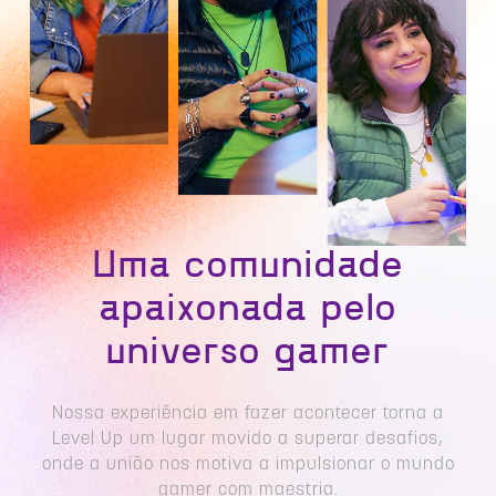
Uma comunidade
apaixonada pelo
universo gamer
Nossa experiência em fazer acontecer torna a
Level Up um lugar movido a superar desafios,
onde a união nos motiva a impulsionar o mundo
gamer com maestria.